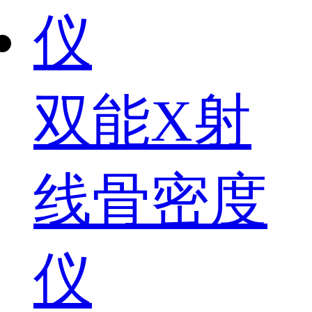
双能X射
线骨密度
仪