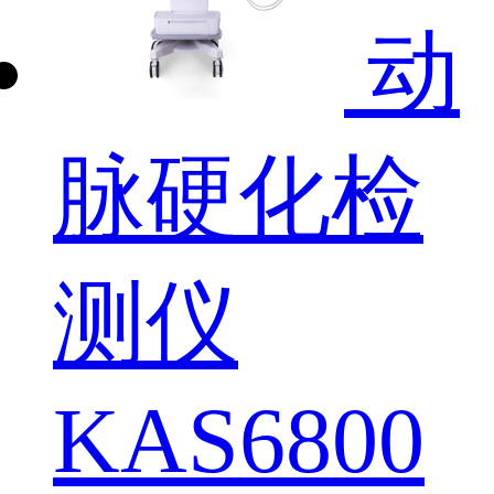
动
脉硬化检
测仪
KAS6800