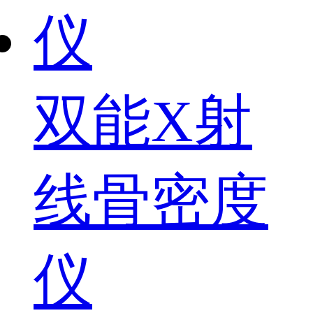
双能X射
线骨密度
仪