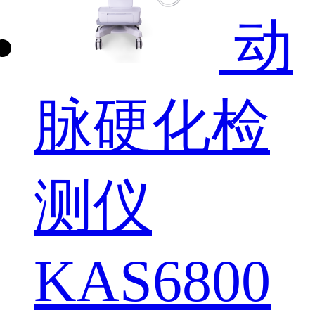
动
脉硬化检
测仪
KAS6800