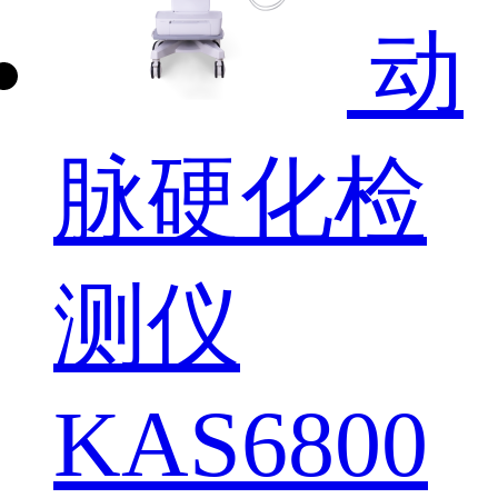
动
脉硬化检
测仪
KAS6800