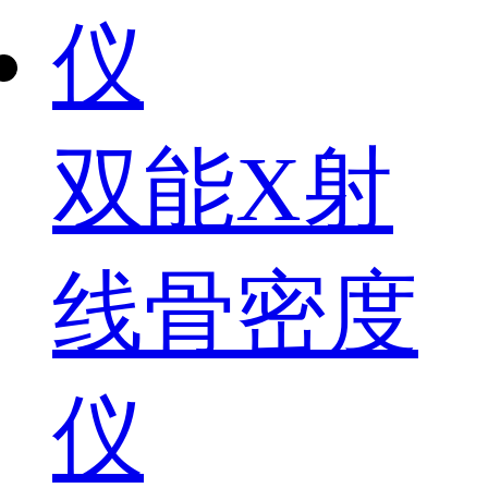
双能X射
线骨密度
仪